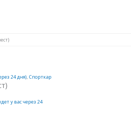
ест)
ерез 24 дня)
,
Спорткар
т)
удет у вас через 24