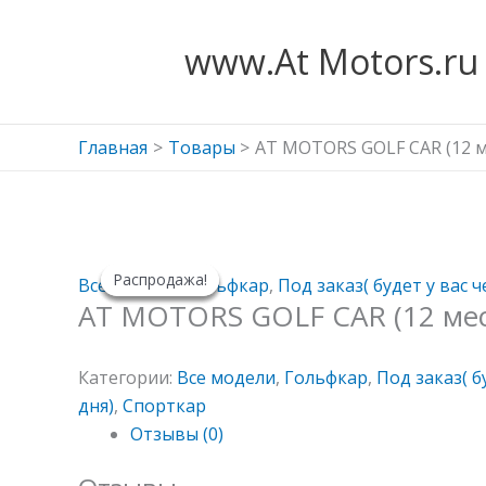
Перейти
к
www.At Motors.ru
содержимому
Главная
Товары
AT MOTORS GOLF CAR (12 м
Первоначальная
Первоначальная
Текущая
Текущая
Распродажа!
Распродажа!
Распродажа!
Распродажа!
цена
цена
цена:
цена:
Все модели
,
Гольфкар
,
Под заказ( будет у вас ч
AT MOTORS GOLF CAR (12 мес
составляла
составляла
524000 ₽.
105900 ₽.
850000 ₽.
119800 ₽.
Категории:
Все модели
,
Гольфкар
,
Под заказ( б
дня)
,
Спорткар
Отзывы (0)