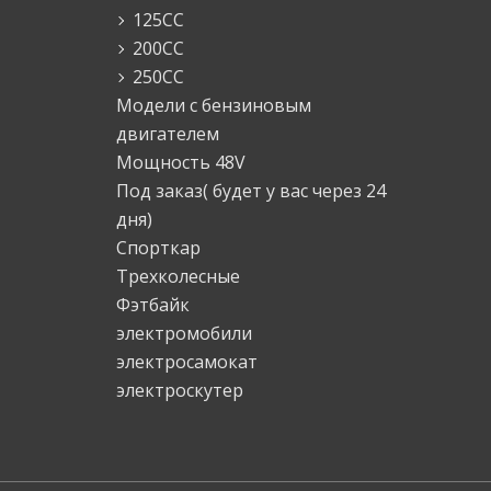
125СС
200СС
250СС
Модели с бензиновым
двигателем
Мощность 48V
Под заказ( будет у вас через 24
дня)
Спорткар
Трехколесные
Фэтбайк
электромобили
электросамокат
электроскутер