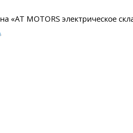
в на «AT MOTORS электрическое скл
я
.