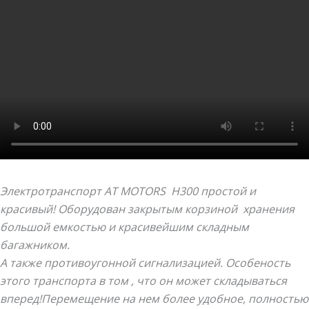
Электротранспорт AT MOTORS H
300 простой и
красивый! Оборудован закрытым корзиной хранения
большой емкостью и красивейшим складным
багажником.
А также противоугонной сигнализацией.
Особеность
этого транспорта в том , что он может складываться
вперед!Перемещение на нем более удобное, полностью