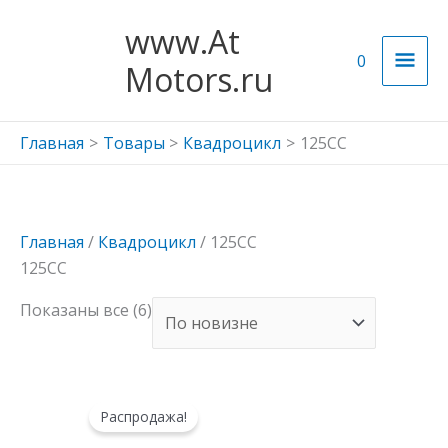
Перейти
Гла
www.At
к
мен
0
содержимому
Motors.ru
Главная
Товары
Квадроцикл
125СС
Сортировка:
Главная
/
Квадроцикл
/ 125СС
самые
125СС
недавние
Показаны все (6)
Первоначальная
Текущая
Распродажа!
цена
цена:
составляла
132200 ₽.