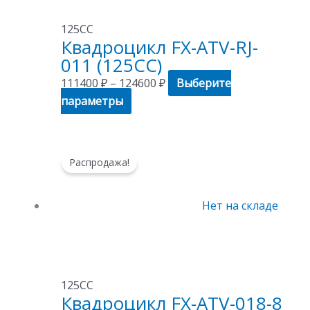
выбрать
125СС
на
Квадроцикл FX-ATV-RJ-
странице
011 (125CC)
товара.
111400
₽
–
124600
₽
Выберите
параметры
Этот
Диапазон
Распродажа!
товар
цен:
имеет
94600 ₽
несколько
–
Нет на складе
вариаций.
107800 ₽
Опции
можно
выбрать
125СС
на
Квадроцикл FX-ATV-018-8
странице