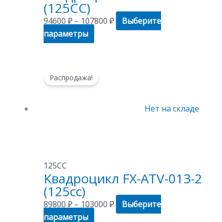
(125CC)
товара.
94600
₽
–
107800
₽
Выберите
параметры
Этот
Диапазон
Распродажа!
товар
цен:
имеет
89800 ₽
несколько
–
Нет на складе
вариаций.
103000 ₽
Опции
можно
выбрать
125СС
на
Квадроцикл FX-ATV-013-2
странице
(125cc)
товара.
89800
₽
–
103000
₽
Выберите
параметры