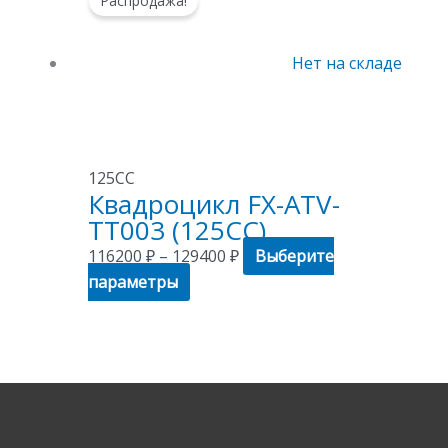
Распродажа!
товар
цен:
имеет
116200 ₽
несколько
–
Нет на складе
вариаций.
129400 ₽
Опции
можно
выбрать
125СС
на
Квадроцикл FX-ATV-
странице
TT003 (125CC)
товара.
116200
₽
–
129400
₽
Выберите
параметры