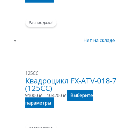
Этот
Диапазон
Распродажа!
товар
цен:
имеет
91000 ₽
несколько
–
Нет на складе
вариаций.
104200 ₽
Опции
можно
выбрать
125СС
на
Квадроцикл FX-ATV-018-7
странице
(125CC)
товара.
91000
₽
–
104200
₽
Выберите
параметры
Этот
Диапазон