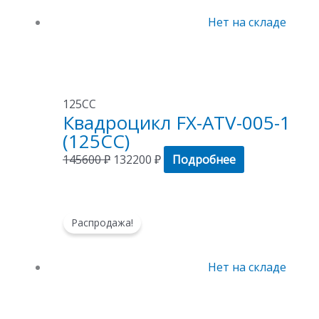
145600 ₽.
Нет на складе
125СС
Квадроцикл FX-ATV-005-1
(125CC)
145600
₽
132200
₽
Подробнее
Этот
Диапазон
Распродажа!
товар
цен:
имеет
111400 ₽
несколько
–
Нет на складе
вариаций.
124600 ₽
Опции
можно